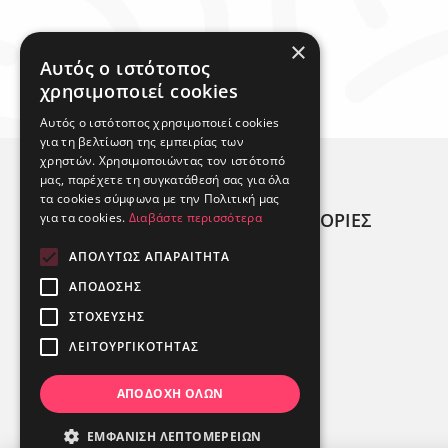
×
Αυτός ο ιστότοπος
χρησιμοποιεί cookies
Αυτός ο ιστότοπος χρησιμοποιεί cookies
για τη βελτίωση της εμπειρίας των
χρηστών. Χρησιμοποιώντας τον ιστότοπό
μας, παρέχετε τη συγκατάθεσή σας για όλα
τα cookies σύμφωνα με την Πολιτική μας
ΧΡΗΣΙΜΕΣ ΠΛΗΡΟΦΟΡΙΕΣ
για τα cookies.
Διαβάστε περισσότερα
ΑΠΟΛΎΤΩΣ ΑΠΑΡΑΊΤΗΤΑ
ΠΟΙΟΙ ΕΙΜΑΣΤΕ;
ΑΠΌΔΟΣΗΣ
ΑΛΛΕΡΓΙΟΓΟΝΑ
ΣΤΌΧΕΥΣΗΣ
ΚΑΤΑΣΤΉΜΑΤΑ
ΛΕΙΤΟΥΡΓΙΚΌΤΗΤΑΣ
ΑΠΟΔΟΧΉ ΌΛΩΝ
ΕΜΦΆΝΙΣΗ ΛΕΠΤΟΜΕΡΕΙΏΝ