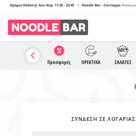
Ωράριο Delivery: Δευ–Κυρ:
11:30 - 23:45
Noodle Bar - Σύνταγμα:
Απόλλωνο
ΠΡΟ
Α
SAUCES
Προσφορές
ΟΡΕΚΤΙΚΑ
ΣΑΛΑΤΕΣ
NO
Γ
ΣΎΝΔΕΣΗ ΣΕ ΛΟΓΑΡΙΑ