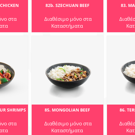
 CHICKEN
82b. SZECHUAN BEEF
83. M
όνο στα
Διαθέσιμο μόνο στα
Διαθέ
ατα
Καταστήματα
Κατ
OUR SHRIMPS
85. MONGOLIAN BEEF
86. TE
όνο στα
Διαθέσιμο μόνο στα
Διαθέ
ατα
Καταστήματα
Κατ