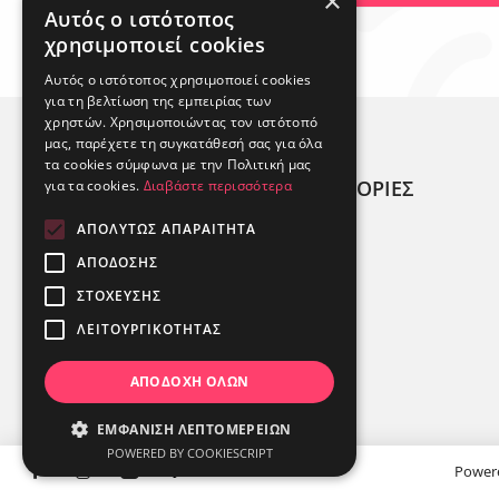
×
Αυτός ο ιστότοπος
χρησιμοποιεί cookies
Αυτός ο ιστότοπος χρησιμοποιεί cookies
για τη βελτίωση της εμπειρίας των
χρηστών. Χρησιμοποιώντας τον ιστότοπό
μας, παρέχετε τη συγκατάθεσή σας για όλα
τα cookies σύμφωνα με την Πολιτική μας
ΧΡΗΣΙΜΕΣ ΠΛΗΡΟΦΟΡΙΕΣ
για τα cookies.
Διαβάστε περισσότερα
ΑΠΟΛΎΤΩΣ ΑΠΑΡΑΊΤΗΤΑ
ΠΟΙΟΙ ΕΙΜΑΣΤΕ;
ΑΠΌΔΟΣΗΣ
ΑΛΛΕΡΓΙΟΓΟΝΑ
ΣΤΌΧΕΥΣΗΣ
ΚΑΤΑΣΤΉΜΑΤΑ
ΛΕΙΤΟΥΡΓΙΚΌΤΗΤΑΣ
ΑΠΟΔΟΧΉ ΌΛΩΝ
ΕΜΦΆΝΙΣΗ ΛΕΠΤΟΜΕΡΕΙΏΝ
POWERED BY COOKIESCRIPT
Power