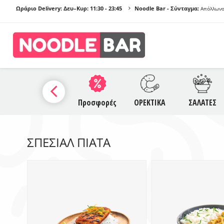
Ωράριο Delivery: Δευ–Κυρ:
11:30 - 23:45
Noodle Bar - Σύνταγμα:
Απόλλωνο
ΠΡΟ
Α
SAUCES
Προσφορές
ΟΡΕΚΤΙΚΑ
ΣΑΛΑΤΕΣ
NO
ΣΠΕΣΙΑΛ ΠΙΑΤΑ
Γ