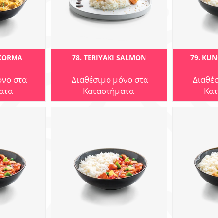
 KORMA
78. TERIYAKI SALMON
79. KU
όνο στα
Διαθέσιμο μόνο στα
Διαθέ
ατα
Καταστήματα
Κατ