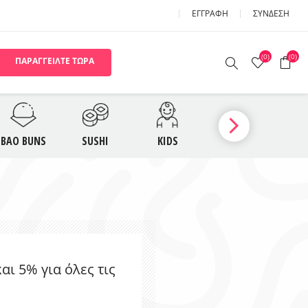
ΕΓΓΡΑΦΉ
ΣΎΝΔΕΣΗ
(0)
(0)
ΠΑΡΑΓΓΕΙΛΤΕ ΤΩΡΑ
ΟΥΠΕΣ
BAO BUNS
BAO BUNS
SUSHI
KIDS
ΓΛΥΚΑ
Π
USHI
NOODLE BAR KIDS
ι 5% για όλες τις