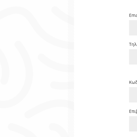
Ema
Τηλ
Κωδ
Επι