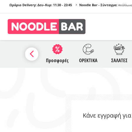
Ωράριο Delivery: Δευ–Κυρ:
11:30 - 23:45
Noodle Bar - Σύνταγμα:
Απόλλωνο
ΠΡΟ
Α
SAUCES
Προσφορές
ΟΡΕΚΤΙΚΑ
ΣΑΛΑΤΕΣ
NO
Γ
Κάνε εγγραφή για