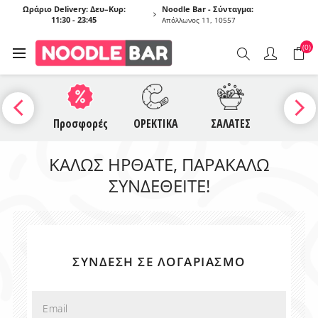
Ωράριο Delivery: Δευ–Κυρ:
Noodle Bar - Σύνταγμα:
11:30 - 23:45
Απόλλωνος 11, 10557
(0)
UCES
Προσφορές
ΟΡΕΚΤΙΚΑ
ΣΑΛΑΤΕΣ
ΣΟΥΠΕ
ΚΑΛΏΣ ΉΡΘΑΤΕ, ΠΑΡΑΚΑΛΏ
ΣΥΝΔΕΘΕΊΤΕ!
ΣΎΝΔΕΣΗ ΣΕ ΛΟΓΑΡΙΑΣΜΌ