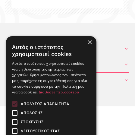
×
Αυτός ο ιστότοπος
ΧΡΗΣΙΜΕΣ ΠΛΗΡΟΦΟΡΙΕΣ
χρησιμοποιεί cookies
Αυτός ο ιστότοπος χρησιμοποιεί cookies
ΘΕΣ ΒΟΗΘΕΙΑ
για τη βελτίωση της εμπειρίας των
χρηστών. Χρησιμοποιώντας τον ιστότοπό
ΛΟΓΑΡΙΑΣΜΟΣ
μας, παρέχετε τη συγκατάθεσή σας για όλα
τα cookies σύμφωνα με την Πολιτική μας
για τα cookies.
Διαβάστε περισσότερα
ΑΠΟΛΎΤΩΣ ΑΠΑΡΑΊΤΗΤΑ
ΑΠΌΔΟΣΗΣ
ΣΤΌΧΕΥΣΗΣ
ΛΕΙΤΟΥΡΓΙΚΌΤΗΤΑΣ