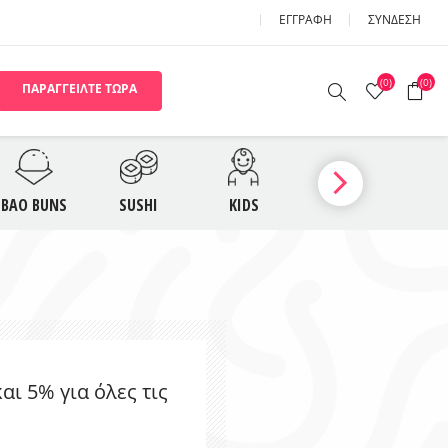
ΕΓΓΡΑΦΉ
ΣΎΝΔΕΣΗ
(0)
(0)
ΠΑΡΑΓΓΕΙΛΤΕ ΤΩΡΑ
ΟΥΠΕΣ
BAO BUNS
BAO BUNS
SUSHI
KIDS
ΓΛΥΚΑ
Π
USHI
NOODLE BAR KIDS
ι 5% για όλες τις