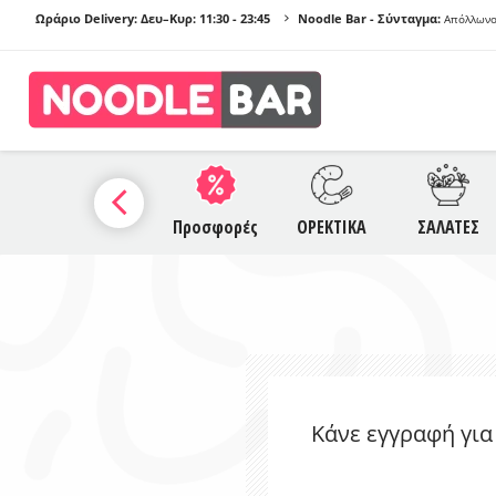
Ωράριο Delivery: Δευ–Κυρ:
11:30 - 23:45
Noodle Bar - Σύνταγμα:
Απόλλωνο
ΠΡΟ
Α
SAUCES
Προσφορές
ΟΡΕΚΤΙΚΑ
ΣΑΛΑΤΕΣ
NO
Γ
Κάνε εγγραφή για