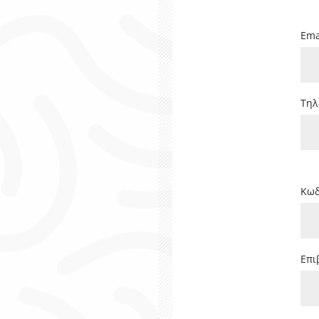
Ema
Τηλ
Κωδ
Επι