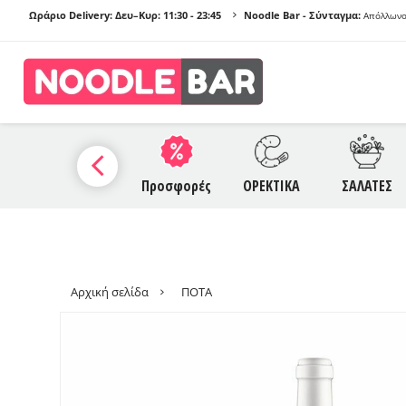
Ωράριο Delivery: Δευ–Κυρ:
11:30 - 23:45
Noodle Bar - Σύνταγμα:
Απόλλωνο
ΠΡΟ
Α
SAUCES
Προσφορές
ΟΡΕΚΤΙΚΑ
ΣΑΛΑΤΕΣ
NO
Γ
Αρχική σελίδα
ΠΟΤΑ