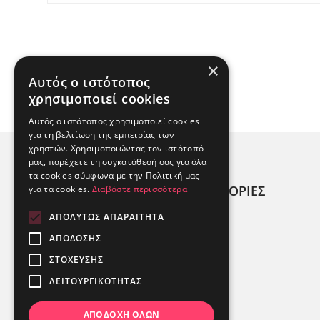
×
Αυτός ο ιστότοπος
χρησιμοποιεί cookies
Αυτός ο ιστότοπος χρησιμοποιεί cookies
για τη βελτίωση της εμπειρίας των
χρηστών. Χρησιμοποιώντας τον ιστότοπό
μας, παρέχετε τη συγκατάθεσή σας για όλα
τα cookies σύμφωνα με την Πολιτική μας
ΧΡΗΣΙΜΕΣ ΠΛΗΡΟΦΟΡΙΕΣ
για τα cookies.
Διαβάστε περισσότερα
ΑΠΟΛΎΤΩΣ ΑΠΑΡΑΊΤΗΤΑ
ΠΟΙΟΙ ΕΙΜΑΣΤΕ;
ΑΠΌΔΟΣΗΣ
ΑΛΛΕΡΓΙΟΓΟΝΑ
ΣΤΌΧΕΥΣΗΣ
ΚΑΤΑΣΤΉΜΑΤΑ
ΛΕΙΤΟΥΡΓΙΚΌΤΗΤΑΣ
ΑΠΟΔΟΧΉ ΌΛΩΝ