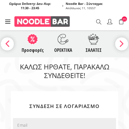
Ωράριο Delivery: Δευ–Κυρ:
Noodle Bar - Σύνταγμα:
11:30 - 23:45
Απόλλωνος 11, 10557
(0)
UCES
Προσφορές
ΟΡΕΚΤΙΚΑ
ΣΑΛΑΤΕΣ
ΣΟΥΠΕ
ΚΑΛΏΣ ΉΡΘΑΤΕ, ΠΑΡΑΚΑΛΏ
ΣΥΝΔΕΘΕΊΤΕ!
ΣΎΝΔΕΣΗ ΣΕ ΛΟΓΑΡΙΑΣΜΌ