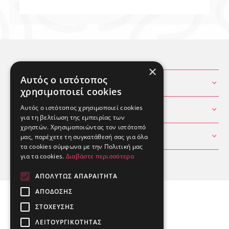
×
Αυτός ο ιστότοπος
ΧΡΗΣΙΜΕΣ ΠΛΗΡΟΦΟΡΙΕΣ
χρησιμοποιεί cookies
Αυτός ο ιστότοπος χρησιμοποιεί cookies
ΘΕΣ ΒΟΗΘΕΙΑ
για τη βελτίωση της εμπειρίας των
χρηστών. Χρησιμοποιώντας τον ιστότοπό
ΛΟΓΑΡΙΑΣΜΟΣ
μας, παρέχετε τη συγκατάθεσή σας για όλα
τα cookies σύμφωνα με την Πολιτική μας
για τα cookies.
Διαβάστε περισσότερα
ΑΠΟΛΎΤΩΣ ΑΠΑΡΑΊΤΗΤΑ
ΑΠΌΔΟΣΗΣ
ΣΤΌΧΕΥΣΗΣ
ΛΕΙΤΟΥΡΓΙΚΌΤΗΤΑΣ