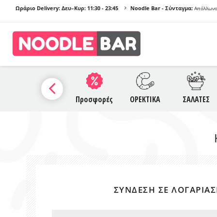
Ωράριο Delivery: Δευ–Κυρ:
11:30 - 23:45
Noodle Bar - Σύνταγμα:
Απόλλωνο
ΠΡΟ
Α
SAUCES
Προσφορές
ΟΡΕΚΤΙΚΑ
ΣΑΛΑΤΕΣ
NO
Γ
ΣΎΝΔΕΣΗ ΣΕ ΛΟΓΑΡΙΑ