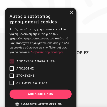
×
Αυτός ο ιστότοπος
χρησιμοποιεί cookies
Αυτός ο ιστότοπος χρησιμοποιεί cookies
για τη βελτίωση της εμπειρίας των
χρηστών. Χρησιμοποιώντας τον ιστότοπό
μας, παρέχετε τη συγκατάθεσή σας για όλα
τα cookies σύμφωνα με την Πολιτική μας
ΧΡΗΣΙΜΕΣ ΠΛΗΡΟΦΟΡΙΕΣ
για τα cookies.
Διαβάστε περισσότερα
ΑΠΟΛΎΤΩΣ ΑΠΑΡΑΊΤΗΤΑ
ΠΟΙΟΙ ΕΙΜΑΣΤΕ;
ΑΠΌΔΟΣΗΣ
ΑΛΛΕΡΓΙΟΓΟΝΑ
ΣΤΌΧΕΥΣΗΣ
ΚΑΤΑΣΤΉΜΑΤΑ
ΛΕΙΤΟΥΡΓΙΚΌΤΗΤΑΣ
ΑΠΟΔΟΧΉ ΌΛΩΝ
ΕΜΦΆΝΙΣΗ ΛΕΠΤΟΜΕΡΕΙΏΝ