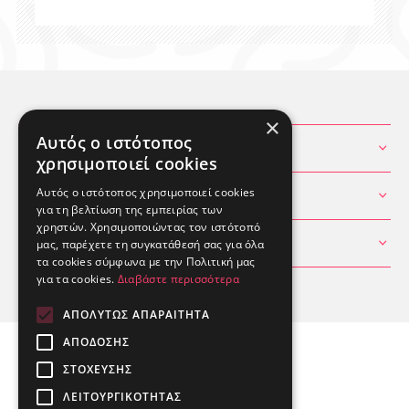
×
Αυτός ο ιστότοπος
ΧΡΗΣΙΜΕΣ ΠΛΗΡΟΦΟΡΙΕΣ
χρησιμοποιεί cookies
Αυτός ο ιστότοπος χρησιμοποιεί cookies
ΘΕΣ ΒΟΗΘΕΙΑ
για τη βελτίωση της εμπειρίας των
χρηστών. Χρησιμοποιώντας τον ιστότοπό
ΛΟΓΑΡΙΑΣΜΟΣ
μας, παρέχετε τη συγκατάθεσή σας για όλα
τα cookies σύμφωνα με την Πολιτική μας
για τα cookies.
Διαβάστε περισσότερα
ΑΠΟΛΎΤΩΣ ΑΠΑΡΑΊΤΗΤΑ
ΑΠΌΔΟΣΗΣ
ΣΤΌΧΕΥΣΗΣ
ΛΕΙΤΟΥΡΓΙΚΌΤΗΤΑΣ