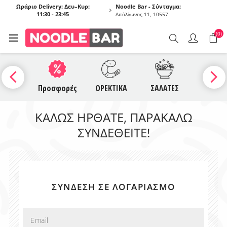
Ωράριο Delivery: Δευ–Κυρ:
Noodle Bar - Σύνταγμα:
11:30 - 23:45
Απόλλωνος 11, 10557
(0)
UCES
Προσφορές
ΟΡΕΚΤΙΚΑ
ΣΑΛΑΤΕΣ
ΣΟΥΠΕ
ΚΑΛΏΣ ΉΡΘΑΤΕ, ΠΑΡΑΚΑΛΏ
ΣΥΝΔΕΘΕΊΤΕ!
ΣΎΝΔΕΣΗ ΣΕ ΛΟΓΑΡΙΑΣΜΌ