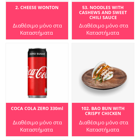
2. CHEESE WONTON
53. NOODLES WITH
CASHEWS AND SWEET
CHILI SAUCE
Διαθέσιμο μόνο στα
Διαθέσιμο μόνο στα
Καταστήματα
Καταστήματα
COCA COLA ZERO 330ml
102. BAO BUN WITH
CRISPY CHICKEN
Διαθέσιμο μόνο στα
Διαθέσιμο μόνο στα
Καταστήματα
Καταστήματα