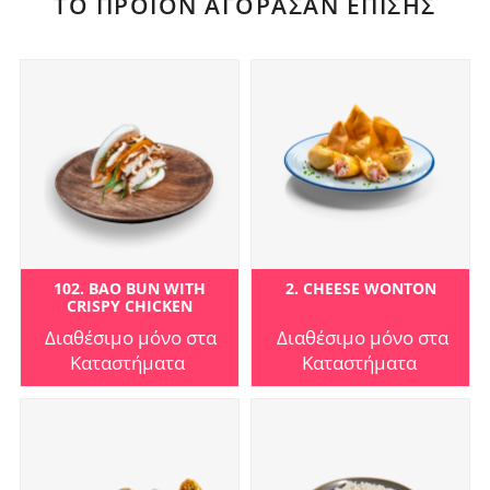
ΤΟ ΠΡΟΪΌΝ ΑΓΌΡΑΣΑΝ ΕΠΊΣΗΣ
102. BAO BUN WITH
2. CHEESE WONTON
CRISPY CHICKEN
Διαθέσιμο μόνο στα
Διαθέσιμο μόνο στα
Καταστήματα
Καταστήματα