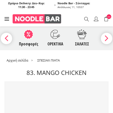
Ωράριο Delivery: Δευ–Κυρ:
Noodle Bar - Σύνταγμα:
11:30 - 23:45
Απόλλωνος 11, 10557
(0)
UCES
Προσφορές
ΟΡΕΚΤΙΚΑ
ΣΑΛΑΤΕΣ
ΣΟΥΠΕ
Αρχική σελίδα
ΣΠΕΣΙΑΛ ΠΙΑΤΑ
83. MANGO CHICKEN