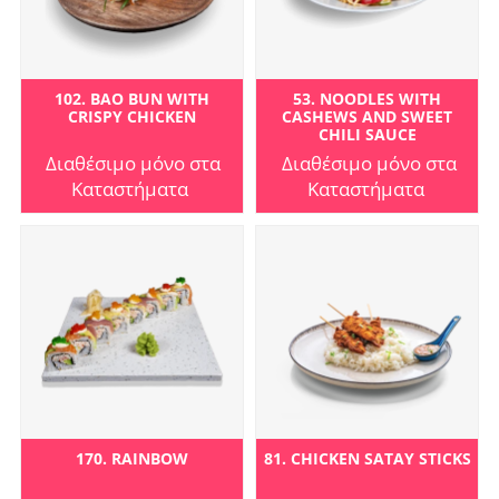
102. BAO BUN WITH
53. NOODLES WITH
CRISPY CHICKEN
CASHEWS AND SWEET
CHILI SAUCE
Διαθέσιμο μόνο στα
Διαθέσιμο μόνο στα
Καταστήματα
Καταστήματα
170. RAINBOW
81. CHICKEN SATAY STICKS