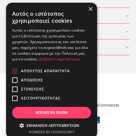
×
Αυτός ο ιστότοπος
ΧΡΗΣΙΜΕΣ ΠΛΗΡΟΦΟΡΙΕΣ
χρησιμοποιεί cookies
Αυτός ο ιστότοπος χρησιμοποιεί cookies
ΘΕΣ ΒΟΗΘΕΙΑ
για τη βελτίωση της εμπειρίας των
χρηστών. Χρησιμοποιώντας τον ιστότοπό
ΛΟΓΑΡΙΑΣΜΟΣ
μας, παρέχετε τη συγκατάθεσή σας για όλα
τα cookies σύμφωνα με την Πολιτική μας
για τα cookies.
Διαβάστε περισσότερα
ΑΠΟΛΎΤΩΣ ΑΠΑΡΑΊΤΗΤΑ
ΑΠΌΔΟΣΗΣ
ΣΤΌΧΕΥΣΗΣ
ΛΕΙΤΟΥΡΓΙΚΌΤΗΤΑΣ
Powered by
Media Planners
&
Radicode
(nopCommerce)
ΑΠΟΔΟΧΉ ΌΛΩΝ
© NoodleBar 2026 Σύνταγμα
ΕΜΦΆΝΙΣΗ ΛΕΠΤΟΜΕΡΕΙΏΝ
POWERED BY COOKIESCRIPT