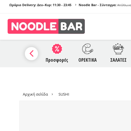
Ωράριο Delivery: Δευ–Κυρ:
11:30 - 23:45
Noodle Bar - Σύνταγμα:
Απόλλωνο
ΠΡΟ
Α
SAUCES
Προσφορές
ΟΡΕΚΤΙΚΑ
ΣΑΛΑΤΕΣ
NO
Γ
Αρχική σελίδα
SUSHI