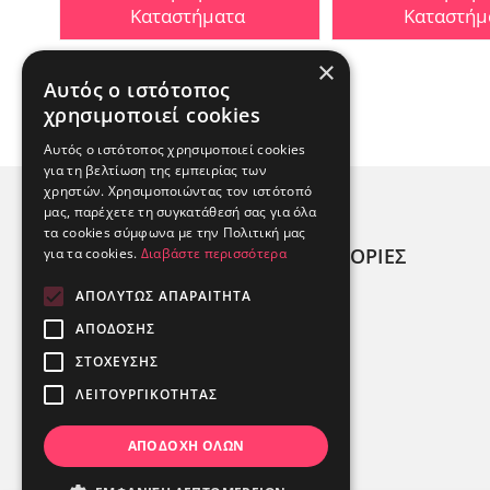
Καταστήματα
Καταστήμ
×
Αυτός ο ιστότοπος
χρησιμοποιεί cookies
Αυτός ο ιστότοπος χρησιμοποιεί cookies
για τη βελτίωση της εμπειρίας των
χρηστών. Χρησιμοποιώντας τον ιστότοπό
μας, παρέχετε τη συγκατάθεσή σας για όλα
τα cookies σύμφωνα με την Πολιτική μας
ΧΡΗΣΙΜΕΣ ΠΛΗΡΟΦΟΡΙΕΣ
για τα cookies.
Διαβάστε περισσότερα
ΑΠΟΛΎΤΩΣ ΑΠΑΡΑΊΤΗΤΑ
ΠΟΙΟΙ ΕΙΜΑΣΤΕ;
ΑΠΌΔΟΣΗΣ
ΑΛΛΕΡΓΙΟΓΟΝΑ
ΣΤΌΧΕΥΣΗΣ
ΚΑΤΑΣΤΉΜΑΤΑ
ΛΕΙΤΟΥΡΓΙΚΌΤΗΤΑΣ
ΑΠΟΔΟΧΉ ΌΛΩΝ